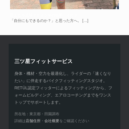
富士ヒル道場２０２５年の結果 その３
「自分にもできるのか？」と思った方へ。
[…]
三ツ星フィットサービス
身体・機材・空力を最適化し、ライダーの「速くなり
たい」に伴走するバイクフィッティングスタジオ。
RETÜL認定フィッターによるフィッティングから、フ
ォームビルディング、エアロコーチングまでをワンス
トップでサポートします。
所在地：東京都・田園調布
詳細は
店舗住所
・
会社概要
をご確認ください