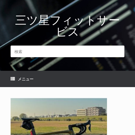
コ
ン
三ツ星フィットサー
テ
ン
ビス
ツ
へ
ス
キ
検
ッ
索
プ
対
象:
メニュー