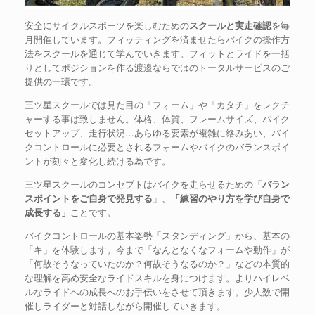
安全にサイクルスポーツを楽しむための
スクールと実走確認
を毎
月開催しています。フィッティングを済ませたらバイクの操作方
法をスクールを通じて学んでいきます。フィットとライドを一括
りとしてポジションを作る渡邉ならではのトータルサービスのご
提供の一環です。
三ツ星スクールでは見た目の「フォーム」や「カタチ」をレクチ
ャーする事は致しません。体格、体質、フレームサイズ、バイク
セットアップ、走行状況…あらゆる要素が複雑に絡みあい、バイ
クコントロールに必要とされるフォームやバイクのバランスポイ
ントが刻々と変化し続ける為です。
三ツ星スクールのコンセプトはバイクを走らせるための「
バラン
スポイントをご自身で発見する
」、
「練習のやり方を学び自身で
成長する」
ことです。
バイクコントロールの基本姿勢「スタンディング」から、基本の
「キ」を体験します。今まで「なんとなくなフォームや動作」が
「何故そうなっていたのか？何故そうなるのか？」などの本質的
な理解を高め安全なライドスキルを身につけます。よりハイレベ
ルなライドへの成長へのお手伝いをさせて頂きます。少人数で開
催しライダーと対話しながら開催していきます。