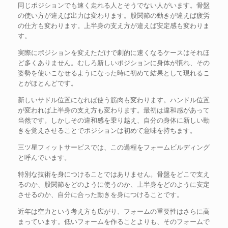
同じポジションでも速く走れる人とそうでない人がいます。骨盤
の使い方が違えば出力は変わります。股関節の動きが違えば疲労
の仕方も変わります。上半身の支え方が違えば安定感も変わりま
す。
実際にポジションを変えただけで劇的に速くなるケースはそれほ
ど多くありません。むしろ新しいポジションに身体が慣れ、その
姿勢を使いこなせるようになった時に初めて結果として現れるこ
とがほとんどです。
新しいサドル位置になれば使う筋肉も変わります。ハンドル位置
が変われば上半身の支え方も変わります。最初は違和感があって
当然です。しかしその違和感を乗り越え、自分の身体に新しい動
きを覚えさせることでポジションは初めて意味を持ちます。
三ツ星フィットサービスでは、この過程をフォームビルディング
と呼んでいます。
特別な技術を身につけることではありません。骨盤をどこで支え
るのか、股関節をどのように使うのか、上半身をどのように安定
させるのか、自分に合った動きを身につけることです。
近年は空力という考え方も広がり、フォームの重要性はさらに高
まっています。低いフォームを作ることよりも、そのフォームで