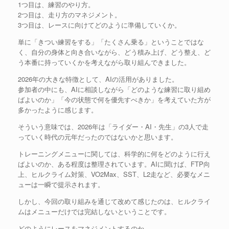
1つ目は、練習のやり方。
2つ目は、走り方のマネジメント。
3つ目は、レースに向けてどのように準備していくか。
単に「きつい練習をする」「たくさん乗る」ということではな
く、自分の身体と向き合いながら、どう積み上げ、どう整え、ど
う本番に持っていくかを考えながら取り組んできました。
2026年の大きな特徴として、AIの活用がありました。
参加者の中にも、AIに相談しながら「どのような練習に取り組め
ばよいのか」「今の状態で何を優先すべきか」を考えていた方が
多かったように感じます。
そういう意味では、2026年は「ライダー・AI・先生」の3人で走
っていく時代の元年だったのではないかと思います。
トレーニングメニューに関しては、科学的に何をどのように行え
ばよいのか、ある程度は整理されています。AIに聞けば、FTP向
上、ヒルクライム対策、VO2Max、SST、L2走など、必要なメニ
ューは一瞬で提示されます。
しかし、今回の取り組みを通じて改めて感じたのは、ヒルクライ
ムはメニューだけでは完結しないということです。
どのようにレースをマネジメントするのか。