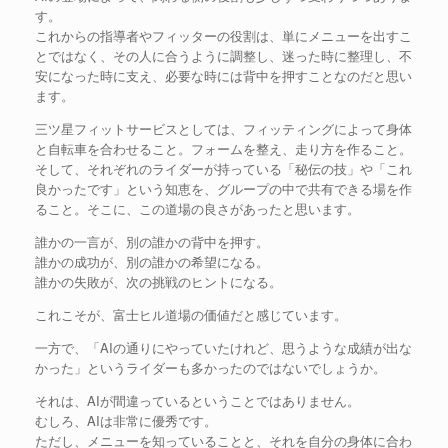
す。
これからの指導者やフィッターの役割は、単にメニューを出すこ
とではなく、その人に合うように調整し、迷った時に整理し、不
安になった時に支え、必要な時には背中を押すことなのだと思い
ます。
三ツ星フィットサービスとしては、フィッティングによって身体
と自転車を合わせること。フォームを整え、走り方を作ること。
そして、それぞれのライダーが持っている「秘伝の技」や「これ
良かったです」という知恵を、グループの中で共有できる場を作
ること。そこに、この道場の良さがあったと思います。
誰かの一言が、別の誰かの背中を押す。
誰かの成功が、別の誰かの希望になる。
誰かの失敗が、次の挑戦のヒントになる。
これこそが、富士ヒル道場の価値だと感じています。
一方で、「AIの通りにやっていたけれど、思うような成績が出な
かった」というライダーも多かったのではないでしょうか。
それは、AIが間違っているということではありません。
むしろ、AIは非常に優秀です。
ただし、メニューを知っていることと、それを自分の身体に合わ