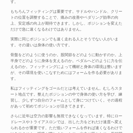
す。
もちろんフィッティングは重要です。サドルやハンドル、クリー
トの位置を調整することで、痛みの改善やペダリング効率の向
上、安定感の向上が期待できます。しかし、ポジションを変えた
だけで急に速くなるわけではありません。
実際に同じポジションでも速く走れる人とそうでない人がいま
す。その違いは身体の使い方です。
骨盤をどのように使うのか。股関節をどのように動かすのか。上
半身でどのように身体を支えるのか。ペダルへどのように力を伝
えるのか。フィッティングによって機材と身体の環境は整います
が、その環境を使いこなすためにはフォームを作る必要がありま
す。
私はフィッティングをゴールだとは考えていません。むしろスタ
ート地点です。整えたポジションの中で身体の使い方を学び、練
習し、少しずつ自分のフォームとして身につけていく。その過程
があって初めてポジションが活きてきます。
さらに近年は空力の影響も無視できなくなっています。特にロー
ドレースやトライアスロンでは、出した力をどれだけ速度へ変え
られるかが重要です。ただ低いフォームを作れば速くなるわけで