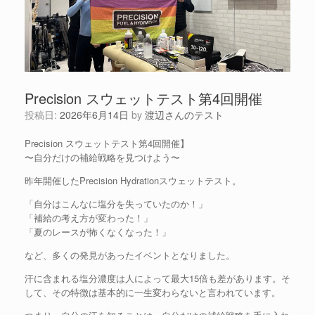
Precision スウェットテスト第4回開催
投稿日:
2026年6月14日
by
渡辺さんのテスト
Precision スウェットテスト第4回開催】
〜自分だけの補給戦略を見つけよう〜
昨年開催したPrecision Hydrationスウェットテスト。
「自分はこんなに塩分を失っていたのか！」
「補給の考え方が変わった！」
「夏のレースが怖くなくなった！」
など、多くの発見があったイベントとなりました。
汗に含まれる塩分濃度は人によって最大15倍も差があります。そ
して、その特徴は基本的に一生変わらないと言われています。