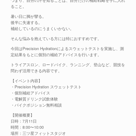
つまり、自分の汗を知ることは、自分だけの補給戦略を手に入れ
ること。
暑い日に脚が攣る。
後半に失速する。
補給しているのにうまくいかない。
そんな悩みを抱えている方には特におすすめです。
今回はPrecision Hydrationによるスウェットテストを実施し、測
定結果をもとに個別の補給アドバイスを行います。
トライアスロン、ロードバイク、ランニング、登山など、競技を
問わず活用できる内容です。
【イベント内容】
・Precision Hydration スウェットテスト
・個別補給アドバイス
・電解質ドリンク試飲体験
・バイクポジション無料相談
【開催概要】
日時：7月11日
時間：8:00〜10:00
場所：三ツ星フィットスタジオ