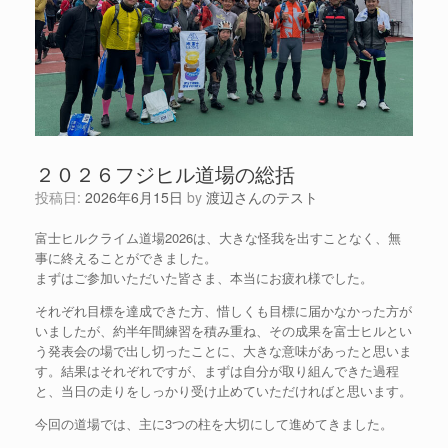
２０２６フジヒル道場の総括
投稿日:
2026年6月15日
by
渡辺さんのテスト
富士ヒルクライム道場2026は、大きな怪我を出すことなく、無
事に終えることができました。
まずはご参加いただいた皆さま、本当にお疲れ様でした。
それぞれ目標を達成できた方、惜しくも目標に届かなかった方が
いましたが、約半年間練習を積み重ね、その成果を富士ヒルとい
う発表会の場で出し切ったことに、大きな意味があったと思いま
す。結果はそれぞれですが、まずは自分が取り組んできた過程
と、当日の走りをしっかり受け止めていただければと思います。
今回の道場では、主に3つの柱を大切にして進めてきました。