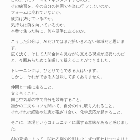
その練習を、今の自分の体調で本当に行ってよいのか。
フォームは崩れていないか。
疲労は抜けているのか。
気持ちは前を向いているのか。
本番で焦った時に、何を基準に走るのか。
こうした部分は、AIだけではまだ拾いきれない領域だと思いま
す。
広く浅く、そして人間全体を見ながら支える視点が必要なのだ
と、今回あらためて俯瞰して捉えることができました。
トレーニングは、ひとりでもできる人はいます。
しかし、それができる人は決して多くありません。
仲間と一緒に走ること。
支え合うこと。
同じ空気感の中で自分を鼓舞すること。
誰かの工夫やコツを聞いて、自分の中に取り入れること。
それぞれの経験や知恵が混ざり合い、化学反応が起きること。
そこに、道場というコミュニティに属する意味があると感じまし
た。
AIの登場によって、関わる側の役割も少しずつ変わりつつありま