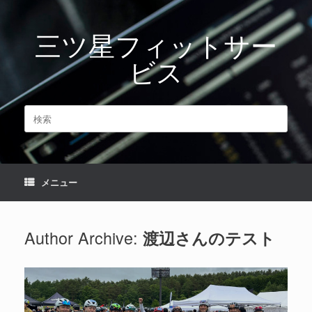
コ
ン
三ツ星フィットサー
テ
ン
ビス
ツ
へ
ス
キ
検
ッ
索
プ
対
象:
メニュー
Author Archive:
渡辺さんのテスト