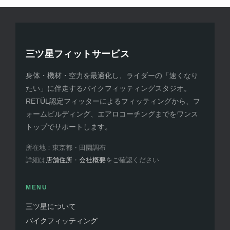
三ツ星フィットサービス
身体・機材・空力を最適化し、ライダーの「速くなり
たい」に伴走するバイクフィッティングスタジオ。
RETÜL認定フィッターによるフィッティングから、フ
ォームビルディング、エアロコーチングまでをワンス
トップでサポートします。
所在地：東京都・田園調布
詳細は
店舗住所
・
会社概要
をご確認ください
MENU
三ツ星について
バイクフィッティング