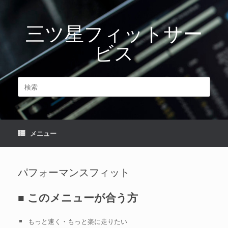
コ
ン
三ツ星フィットサー
テ
ン
ビス
ツ
へ
ス
キ
検
ッ
索
プ
対
象:
メニュー
パフォーマンスフィット
■ このメニューが合う方
もっと速く・もっと楽に走りたい