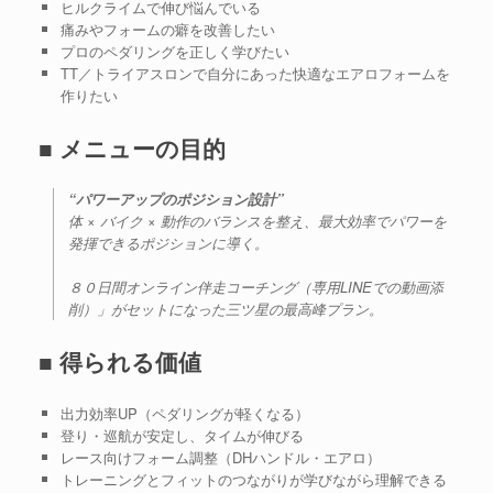
ヒルクライムで伸び悩んでいる
痛みやフォームの癖を改善したい
プロのペダリングを正しく学びたい
TT／トライアスロンで自分にあった快適なエアロフォームを
作りたい
■ メニューの目的
“パワーアップのポジション設計”
体 × バイク × 動作のバランスを整え、最大効率でパワーを
発揮できるポジションに導く。
８０日間オンライン伴走コーチング（専用LINEでの動画添
削）」がセットになった三ツ星の最高峰プラン。
■ 得られる価値
出力効率UP（ペダリングが軽くなる）
登り・巡航が安定し、タイムが伸びる
レース向けフォーム調整（DHハンドル・エアロ）
トレーニングとフィットのつながりが学びながら理解できる