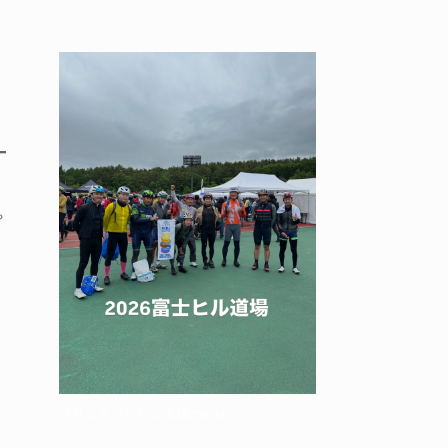
や
２０２６フジヒル道場の総括