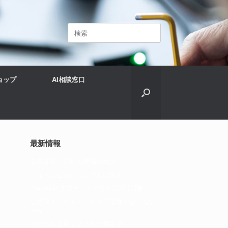
検
索
対
象:
ョップ
AI相談窓口
最新情報
２０２６フジヒル道場の総括
フォームビルディングとは何か
Precision スウェットテスト第4回開催
なぜフィッティングだけでは速くならない
のか
フジヒル道場２０２６無事終了