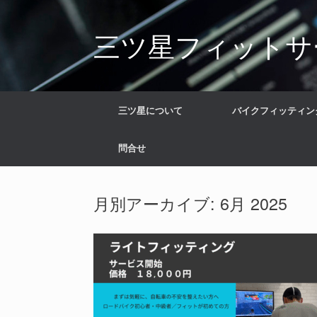
コ
ン
三ツ星フィットサ
テ
ン
ツ
へ
ス
キ
三ツ星について
バイクフィッティン
ッ
プ
問合せ
月別アーカイブ:
6月 2025