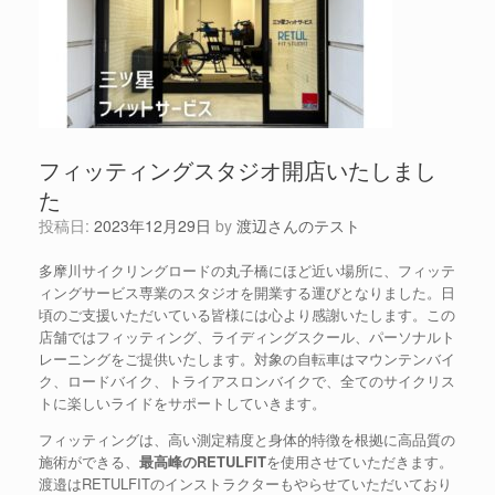
フィッティングスタジオ開店いたしまし
た
投稿日:
2023年12月29日
by
渡辺さんのテスト
多摩川サイクリングロードの丸子橋にほど近い場所に、フィッテ
ィングサービス専業のスタジオを開業する運びとなりました。日
頃のご支援いただいている皆様には心より感謝いたします。この
店舗ではフィッティング、ライディングスクール、パーソナルト
レーニングをご提供いたします。対象の自転車はマウンテンバイ
ク、ロードバイク、トライアスロンバイクで、全てのサイクリス
トに楽しいライドをサポートしていきます。
フィッティングは、高い測定精度と身体的特徴を根拠に高品質の
施術ができる、
最高峰のRETULFIT
を使用させていただきます。
渡邉はRETULFITのインストラクターもやらせていただいており