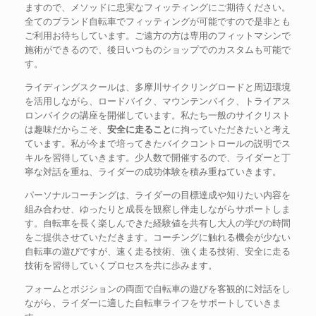
ますので、メソッドに忠実なフィッティングにご期待ください。
全てのブランド自転車でフィッティングが可能ですので是非とも
ご利用お待ちしています。ご遠方の方は専用のフィットマシンで
施術ができるので、後日いつものショップでのカスタムも可能で
す。
ライディングスクールは、多摩川サイクリングロードと周辺環境
を活用しながら、ロードバイク、マウンテンバイク、トライアス
ロンバイクの講座を開催しています。私たち一般のサイクリスト
は趣味だからこそ、
安全に走ること
に拘っていただきたいと考え
ています。私が今まで培ってきたバイクコントロールの説明でス
キルを習得していきます。少人数で開催するので、ライダーと丁
寧な対話を重ね、ライダーの成功体験を積み重ねていきます。
パーソナルコーチングは、ライダーの目標達成や知りたい内容を
組み合わせ、ゆったりと成長を観察し伴走しながらサポートしま
す。自転車を長く楽しんできた経験値を共有し大人の学びの時間
をご提供させていただきます。コーチングに触れる機会が少ない
自転車の遊びですが、速く走る技術、強く走る技術、安全に走る
技術を習得していくプロセスを共に歩みます。
フォームとポジションの両面で自転車の遊びを客観的に対話をし
ながら、ライダーに適した自転車ライフをサポートしていきま