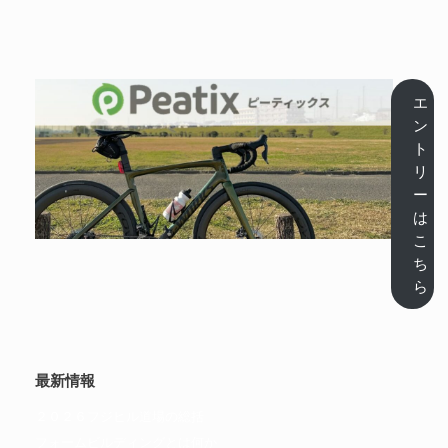
エ
ン
ト
リ
ー
は
こ
ち
ら
最新情報
２０２６フジヒル道場の総括
フォームビルディングとは何か