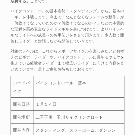
成長する」
ことです。
バイクコントロールの基本姿勢「スタンディング」から、基本の
「キ」を体験します。今まで「なんとなくなフォームや動作」が
「何故そうなっていたのか？何故そうなるのか？」などの本質的
な理解を高め安全なライドスキルを身につけます。よりハイレベ
ルなライドへの成長へのお手伝いをさせて頂きます。少人数で開
催しライダーと対話しながら開催していきます。
対象のレベルは、これからスポーツサイクルを楽しみたいとお考
えのビギナーライダーや、バイクコントロールに長年モヤモヤを
抱えている経験者ライダーまで幅広いライダーに向けて内容をま
とめています、是非ご参加お待ちしております。
ロードバ
バイクコントロール 基本
イク
開催日時
１月１４日
開催場所
二子玉川 玉川サイクリングロード
開催内容
スタンディング、スラーローム、ダンシン