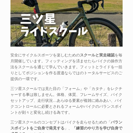
安全にサイクルスポーツを楽しむための
スクールと実走確認
を毎
月開催しています。フィッティングを済ませたらバイクの操作方
法をスクールを通じて学んでいきます。フィットとライドを一括
りとしてポジションを作る渡邉ならではのトータルサービスのご
提供の一環です。
三ツ星スクールでは見た目の「フォーム」や「カタチ」をレクチ
ャーする事は致しません。体格、体質、フレームサイズ、バイク
セットアップ、走行状況…あらゆる要素が複雑に絡みあい、バイ
クコントロールに必要とされるフォームやバイクのバランスポイ
ントが刻々と変化し続ける為です。
三ツ星スクールのコンセプトはバイクを走らせるための「
バラン
スポイントをご自身で発見する
」、
「練習のやり方を学び自身で