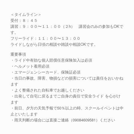
＜タイムライン＞
受付：８：４５
講習：９：００〜１１：００（２h） 講習会のみの参加もOKで
す。
フリーライド：１１：００〜１３：００
ライドしながら日頃の相談や雑談や相談OKです。
重要事項
・ライド中有効な個人賠償任意保険加入は必須
・ヘルメット着用必須
・エマージェンシーカード、保険証必須
・当日の事故、障害、物損などの損害については責任をおいかね
ます
・よく整備された自転車でお越しください
・出発して自宅に戻るまでご自身の責任で安全ライド を心がけ
ます
・前日、夕方の天気予報で50％以上の時、スクールイベントは中
止といたします
・雨天判断の場合には直接ご連絡（09084609581）ください