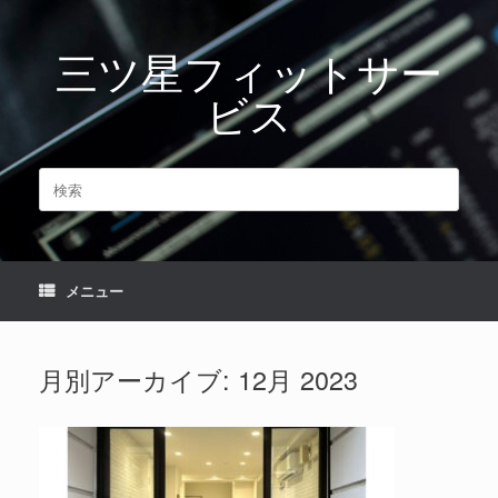
コ
ン
三ツ星フィットサー
テ
ン
ビス
ツ
へ
ス
キ
検
ッ
索
プ
対
象:
メニュー
月別アーカイブ:
12月 2023