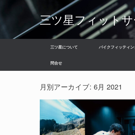
コ
ン
三ツ星フィットサ
テ
ン
ツ
へ
ス
キ
三ツ星について
バイクフィッティン
ッ
プ
問合せ
月別アーカイブ:
6月 2021