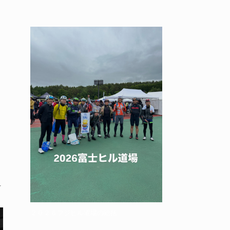
を
２０２６フジヒル道場の総括