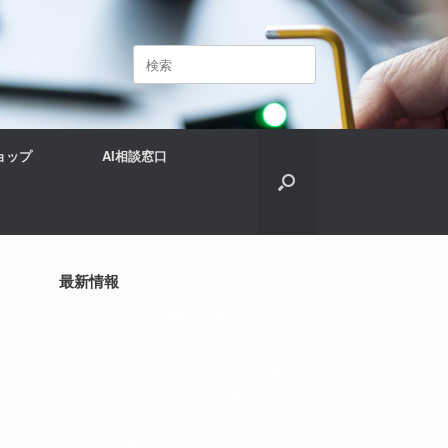
検
索
対
象:
ョップ
AI相談窓口
最新情報
２０２６フジヒル道場の総括
フォームビルディングとは何か
Precision スウェットテスト第4回開催
なぜフィッティングだけでは速くならない
のか
フジヒル道場２０２６無事終了