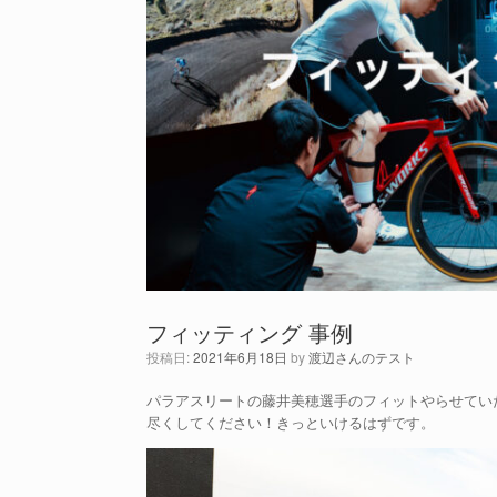
フィッティング 事例
投稿日:
2021年6月18日
by
渡辺さんのテスト
パラアスリートの藤井美穂選手のフィットやらせてい
尽くしてください！きっといけるはずです。