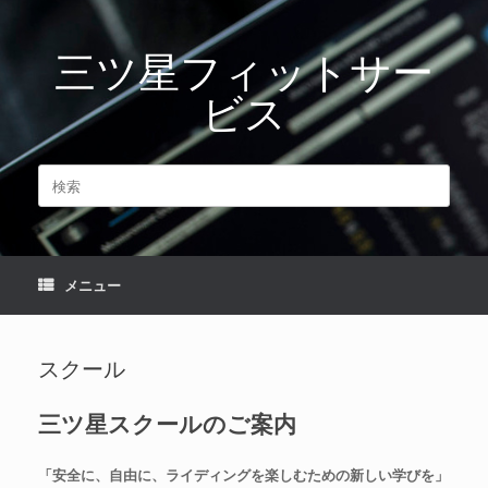
コ
ン
三ツ星フィットサー
テ
ン
ビス
ツ
へ
ス
キ
検
ッ
索
プ
対
象:
メニュー
スクール
三ツ星スクールのご案内
「安全に、自由に、ライディングを楽しむための新しい学びを」